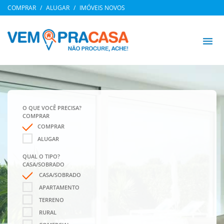
COMPRAR
ALUGAR
IMÓVEIS NOVOS
menu
O QUE VOCÊ PRECISA?
COMPRAR
COMPRAR
ALUGAR
QUAL O TIPO?
CASA/SOBRADO
CASA/SOBRADO
APARTAMENTO
TERRENO
RURAL