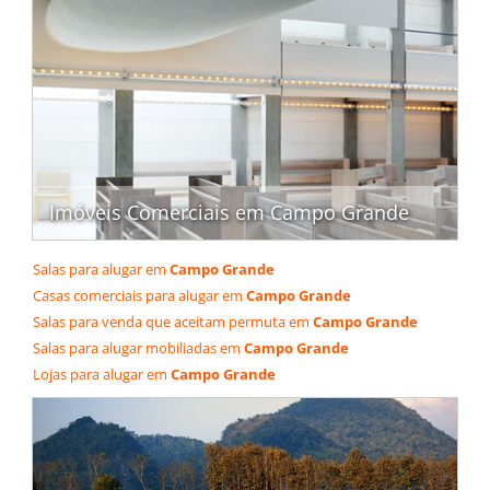
Imóveis Comerciais em Campo Grande
Salas para alugar em
Campo Grande
Casas comerciais para alugar em
Campo Grande
Salas para venda que aceitam permuta em
Campo Grande
Salas para alugar mobiliadas em
Campo Grande
Lojas para alugar em
Campo Grande