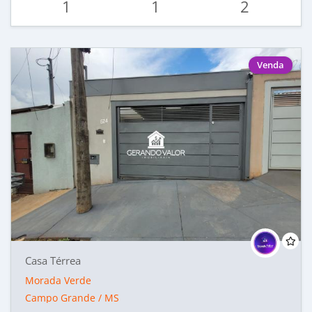
1
1
2
Venda
Casa Térrea
Morada Verde
Campo Grande / MS