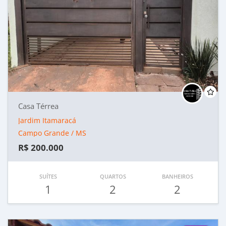
Casa Térrea
Jardim Itamaracá
Campo Grande / MS
R$ 200.000
SUÍTES
QUARTOS
BANHEIROS
1
2
2