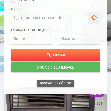
COMERCIAL
ONDE?
location_searching
EM QUAL FAIXA DE PREÇO?
search
BUSCAR
ANUNCIE SEU IMÓVEL
BUSCAR POR CÓDIGO
Venda