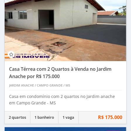
Casa Térrea com 2 Quartos à Venda no Jardim
Anache por R$ 175.000
JARDIM ANACHE
/
CAMPO GRANDE
/
MS
Casa em condomínio com 2 quartos no Jardim anache
em Campo Grande - MS
R$ 175.000
2 quartos
1 banheiro
1 vaga