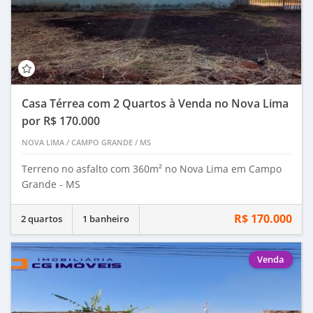
Casa Térrea com 2 Quartos à Venda no Nova Lima
por R$ 170.000
NOVA LIMA
/
CAMPO GRANDE
/
MS
Terreno no asfalto com 360m² no Nova Lima em Campo
Grande - MS
R$ 170.000
2 quartos
1 banheiro
Venda