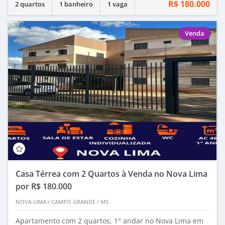
R$ 180.000
2 quartos
1 banheiro
1 vaga
Venda
Casa Térrea com 2 Quartos à Venda no Nova Lima
por R$ 180.000
NOVA LIMA
/
CAMPO GRANDE
/
MS
Apartamento com 2 quartos, 1° andar no Nova Lima em