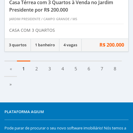
Casa Térrea com 3 Quartos à Venda no Jardim
Presidente por R$ 200.000
JARDIM PRESIDENTE
/
CAMPO GRANDE
/
MS
CASA COM 3 QUARTOS
R$ 200.000
3 quartos
1 banheiro
4 vagas
«
1
2
3
4
5
6
7
8
»
PLATAFORMA AGIUM
Pode parar de procurar o seu novo software imobiliário! Nós temos a